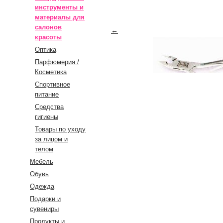
инструменты и
материалы для
салонов
←
красоты
Оптика
Парфюмерия /
Косметика
Спортивное
→
питание
Средства
гигиены
Товары по уходу
за лицом и
телом
Мебель
Обувь
Одежда
Подарки и
сувениры
Продукты и