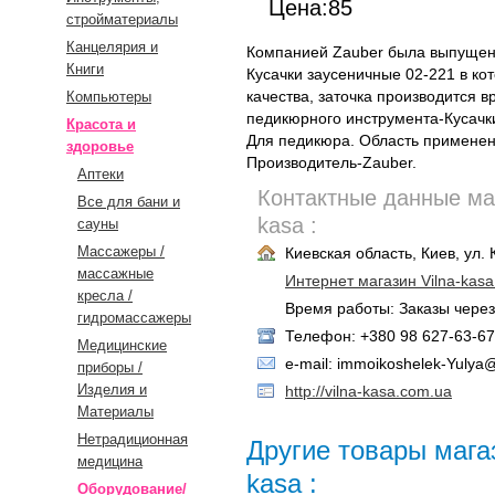
Цена:85
стройматериалы
Канцелярия и
Компанией Zauber была выпущен
Книги
Кусачки заусеничные 02-221 в ко
качества, заточка производится 
Компьютеры
педикюрного инструмента-Кусачк
Красота и
Для педикюра. Область применен
здоровье
Производитель-Zauber.
Аптеки
Контактные данные маг
Все для бани и
kasa :
сауны
Массажеры /
Киевская область, Киев, ул.
массажные
Интернет магазин Vilna-kasa
кресла /
Время работы: Заказы через
гидромассажеры
Телефон: +380 98 627-63-67,
Медицинские
e-mail: immoikoshelek-Yulya@
приборы /
Изделия и
http://vilna-kasa.com.ua
Материалы
Нетрадиционная
Другие товары магаз
медицина
kasa :
Оборудование/