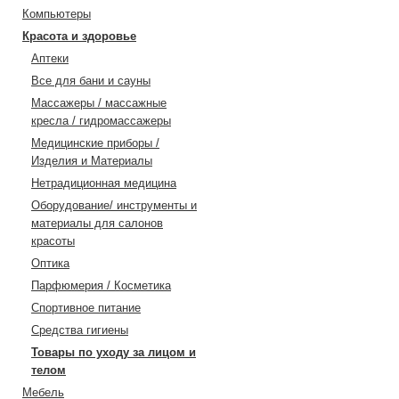
Компьютеры
Красота и здоровье
Аптеки
Все для бани и сауны
Массажеры / массажные
кресла / гидромассажеры
Медицинские приборы /
Изделия и Материалы
Нетрадиционная медицина
Оборудование/ инструменты и
материалы для салонов
красоты
Оптика
Парфюмерия / Косметика
Спортивное питание
Средства гигиены
Товары по уходу за лицом и
телом
Мебель