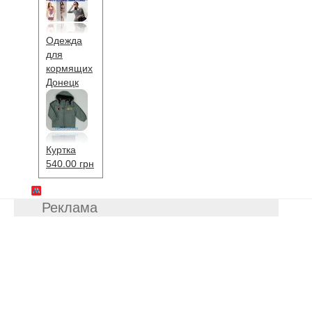
Одежда
для
кормящих
Донецк
Куртка
540.00 грн
Реклама