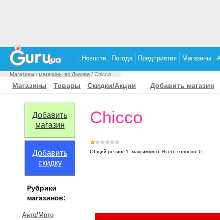
Новости
Погода
Предприятия
Магазины
Магазины
/
магазины во Львове
/ Chicco
Магазины
Товары
Скидки/Акции
Добавить магазин
Chicco
Добавить
магазин
Добавить
Общий ретинг
1
. максимум
6
.
Всего голосов:
0
скидку
Рубрики
магазинов:
Авто/Мото