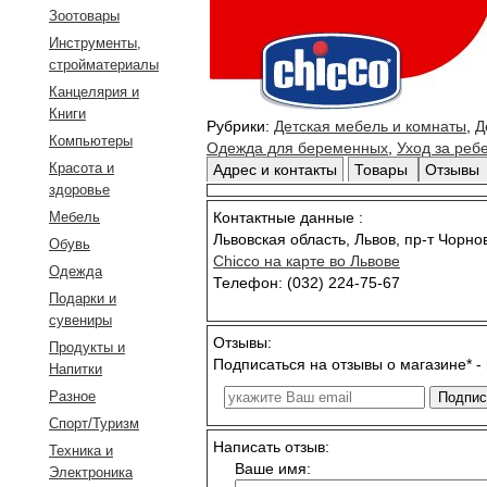
Зоотовары
Инструменты,
стройматериалы
Канцелярия и
Книги
Рубрики:
Детская мебель и комнаты
,
Д
Компьютеры
Одежда для беременных
,
Уход за реб
Красота и
Адрес и контакты
Товары
Отзывы
здоровье
Мебель
Контактные данные :
Львовская область
,
Львов
,
пр-т Чорно
Обувь
Chicco
на карте во Львове
Одежда
Телефон: (032) 224-75-67
Подарки и
сувениры
Отзывы:
Продукты и
Подписаться на отзывы о магазине*
-
Напитки
Разное
Спорт/Туризм
Написать отзыв:
Техника и
Ваше имя:
Электроника