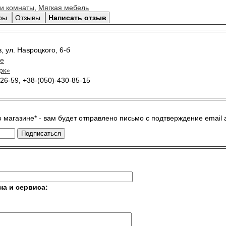
 и комнаты
,
Мягкая мебель
ары
Отзывы
Написать отзыв
в
,
ул. Навроцкого, 6-б
ве
рк»
26-59, +38-(050)-430-85-15
о магазине*
- вам будет отправлено письмо с подтверждение email 
на и сервиса: