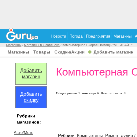
Новости
Погода
Предприятия
Магазины
Магазины
/
магазины в Славянске
/ Компьютерная Скорая Помощь "МЕГАБАЙТ"
Магазины
Товары
Скидки/Акции
Добавить магазин
Компьютерная 
Добавить
магазин
Добавить
Общий ретинг
1
. максимум
6
.
Всего голосов:
0
скидку
Рубрики
магазинов:
Авто/Мото
Рубрики:
Компьютеры
,
Ремонт аудио /