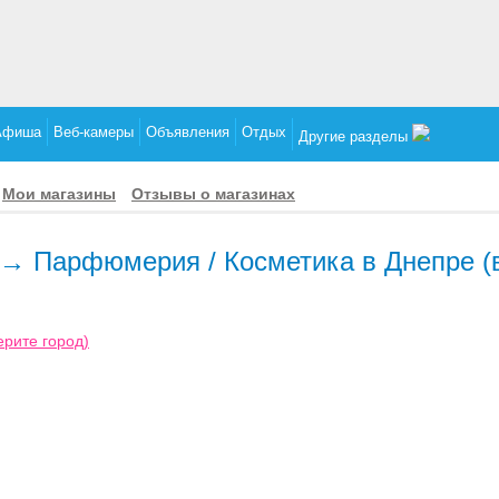
Афиша
Веб-камеры
Объявления
Отдых
Другие разделы
Мои магазины
Отзывы о магазинах
е→ Парфюмерия / Косметика в Днепре (в
ерите город)